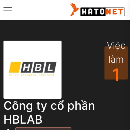
Việc
làm
1
Công ty cổ phần
HBLAB