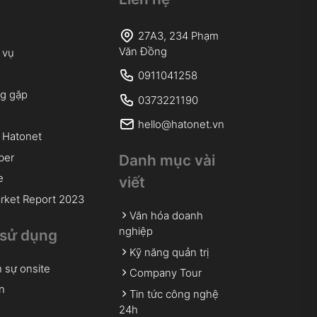
27A3, 234 Phạm
Văn Đồng
 vụ
0911041258
ng gặp
0373221190
hello@hatonet.vn
̂̀ Hatonet
ber
Danh mục vài
e
viết
rket Report 2023
Văn hóa doanh
nghiệp
sử dụng
Kỹ năng quản trị
 sự onsite
Company Tour
n
Tin tức công nghệ
24h