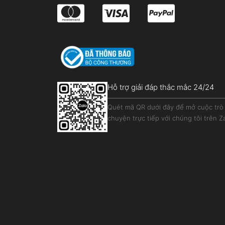
Hỗ trợ giải đáp thắc mắc 24/24
Quét mã QR dưới đây để mở cuộc trò
chuyện trực tiếp với chúng tôi trên Z