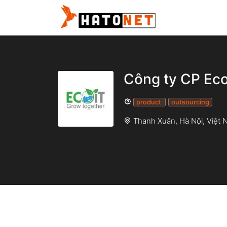
Công ty CP Ec
product
outsourcing
Thanh Xuân,
Hà Nội
,
Việt 