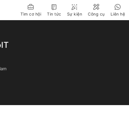
Tìm cơ hội
Tin tức
Sự kiện
Công cụ
Liên hệ
Văn hóa doanh nghiệp
Rút gọn link
Kỹ năng quản trị
Giảm dung lượng 
oIT
Company Tour
Tài liệu miễn phí
Tin tức công nghệ 24h
Nam
Kiến thức công nghệ