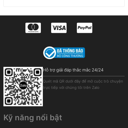
Hỗ trợ giải đáp thắc mắc 24/24
Quét mã QR dưới đây để mở cuộc trò chuyện
trực tiếp với chúng tôi trên Zalo
Kỹ năng nổi bật