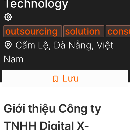
Technology
outsourcing
solution
cons
Cẩm Lệ,
Đà Nẵng
,
Việt
Nam
Lưu
Giới thiệu Công ty
TNHH Digital X-