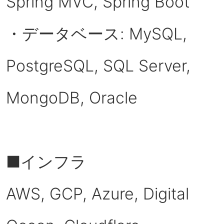
Spring MVC, Spring Boot
・データベース: MySQL,
PostgreSQL, SQL Server,
MongoDB, Oracle
■インフラ
AWS, GCP, Azure, Digital