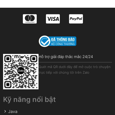
Hỗ trợ giải đáp thắc mắc 24/24
Quét mã QR dưới đây để mở cuộc trò chuyện
trực tiếp với chúng tôi trên Zalo
Kỹ năng nổi bật
Java