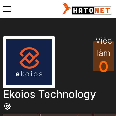
Việc
làm
0
Ekoios Technology