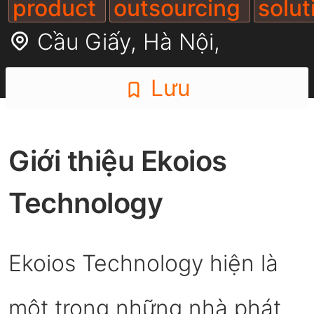
product
outsourcing
solu
Cầu Giấy,
Hà Nội
,
Lưu
Giới thiệu Ekoios
Technology
Ekoios Technology hiện là
một trong những nhà phát