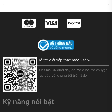
Hỗ trợ giải đáp thắc mắc 24/24
Quét mã QR dưới đây để mở cuộc trò chuyện
trực tiếp với chúng tôi trên Zalo
Kỹ năng nổi bật