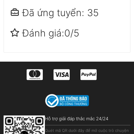
Đã ứng tuyển: 35
Đánh giá:0/5
Hỗ trợ giải đáp thắc mắc 24/24
Quét mã QR dưới đây để mở cuộc trò chuyện