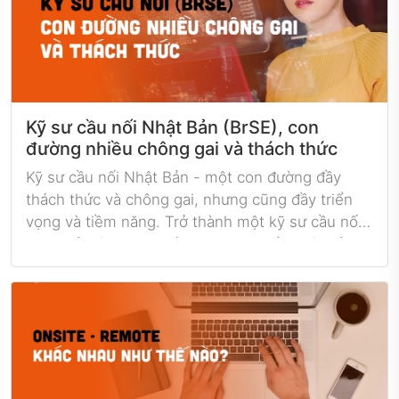
các quốc gia, và được coi là một bước đầu tiên
trong quá trình đàm phán để đạt được một thỏa
thuận hoặc hợp đồng cuối cùng.
Kỹ sư cầu nối Nhật Bản (BrSE), con
đường nhiều chông gai và thách thức
Kỹ sư cầu nối Nhật Bản - một con đường đầy
thách thức và chông gai, nhưng cũng đầy triển
vọng và tiềm năng. Trở thành một kỹ sư cầu nối
Nhật Bản là một quyết định mạo hiểm, đòi hỏi sự
nỗ lực và khả năng thích nghi với môi trường làm
việc mới. Để trở thành một kỹ sư cầu nối Nhật
Bản, bạn cần có kiến thức chuyên môn về kỹ
thuật, kinh nghiệm làm việc với các đối tác quốc
tế, và khả năng giao tiếp và đàm phán thành thạo
trong tiếng Nhật và tiếng Anh. Tuy nhiên, nếu