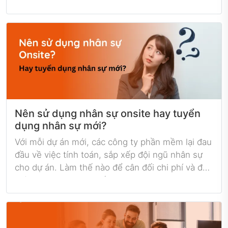
với các doanh nghiệp có quy mô lớn hoặc đa
quốc gia, việc tuyển dụng nhân sự IT chuyên
nghiệp và quản lý họ từ xa đôi khi gặp khó khăn.
Vì vậy, việc thuê nhân sự IT Onsite đang trở
thành một giải pháp phổ biến cho những doanh
nghiệp muốn tối ưu hóa hiệu quả làm việc của
đội ngũ nhân viên.
Nên sử dụng nhân sự onsite hay tuyển
dụng nhân sự mới?
Với mỗi dự án mới, các công ty phần mềm lại đau
đầu về việc tính toán, sắp xếp đội ngũ nhân sự
cho dự án. Làm thế nào để cân đối chi phí và đạt
mức lợi nhuận cao nhất cho doanh nghiệp?