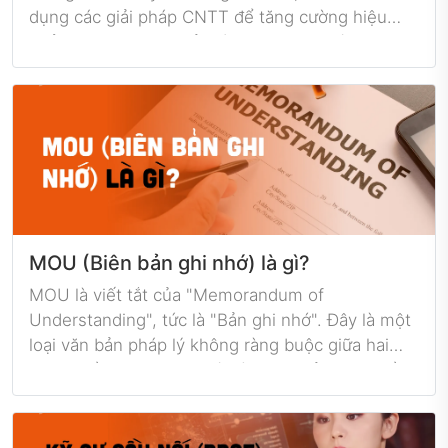
dụng các giải pháp CNTT để tăng cường hiệu
quả kinh doanh đã trở thành một xu hướng
không thể tránh khỏi của các doanh nghiệp. Tuy
nhiên, để triển khai các giải pháp CNTT phù hợp
với nhu cầu kinh doanh của mình, các doanh
nghiệp cần đầu tư nhiều tài nguyên và kỹ năng
chuyên môn. Đó là lý do tại sao nhiều doanh
nghiệp lựa chọn hợp tác với đối tác phát triển
CNTT để giảm bớt tải trọng và tối ưu hóa tài
nguyên.
MOU (Biên bản ghi nhớ) là gì?
MOU là viết tắt của "Memorandum of
Understanding", tức là "Bản ghi nhớ". Đây là một
loại văn bản pháp lý không ràng buộc giữa hai
hoặc nhiều bên trong đó các bên thỏa thuận về
một số điều kiện, cam kết hoặc mục tiêu cụ thể.
MOU thường được sử dụng trong các hoạt động
thương mại, đầu tư, hợp tác giữa các tổ chức hay