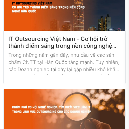
có để thích ứng và thành công trong thị trường
này.
IT Outsourcing Việt Nam - Cơ hội trở
thành điểm sáng trong nền công nghệ
Hàn Quốc
Trong những năm gần đây, nhu cầu về các sản
phẩm CNTT tại Hàn Quốc tăng mạnh. Tuy nhiên,
các Doanh nghiệp tại đây lại gặp nhiều khó khăn
trong việc tìm kiếm nguồn nhân lực IT để giải
quyết thách thức về trình độ, chất lượng. Trước
bối cảnh này, Việt Nam có cơ hội lớn để trở thành
điểm sáng, mang đến nguồn nhân lực chất
lượng, nâng cao hiệu suất cùng nguồn chi phí
hiệu quả.