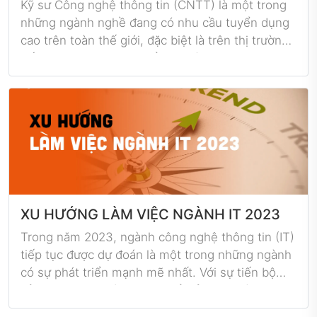
Kỹ sư Công nghệ thông tin (CNTT) là một trong
những ngành nghề đang có nhu cầu tuyển dụng
cao trên toàn thế giới, đặc biệt là trên thị trường
tiếng Anh. Tuy nhiên, để cung ứng được kỹ sư
CNTT đáp ứng yêu cầu của thị trường tiếng Anh
thì không phải là một công việc đơn giản. Các
doanh nghiệp cần chú ý đến một số yếu tố quan
trọng như tiếng Anh, kinh nghiệm làm việc quốc
tế, kỹ năng mềm, tìm hiểu thị trường và văn hóa
để tìm kiếm và giữ chân nhân tài.
XU HƯỚNG LÀM VIỆC NGÀNH IT 2023
Trong năm 2023, ngành công nghệ thông tin (IT)
tiếp tục được dự đoán là một trong những ngành
có sự phát triển mạnh mẽ nhất. Với sự tiến bộ
của công nghệ và sự thay đổi của thị trường lao
động, các cách thức làm việc trong ngành IT