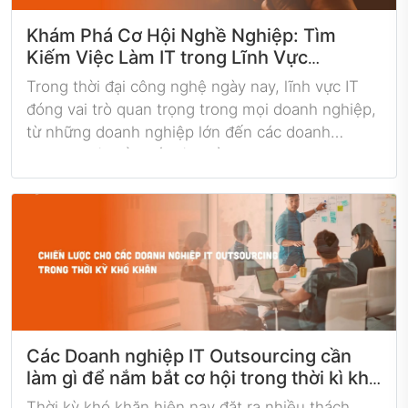
Khám Phá Cơ Hội Nghề Nghiệp: Tìm
Kiếm Việc Làm IT trong Lĩnh Vực
Outsourcing cho Các Doanh Nghiệp
Trong thời đại công nghệ ngày nay, lĩnh vực IT
đóng vai trò quan trọng trong mọi doanh nghiệp,
từ những doanh nghiệp lớn đến các doanh
nghiệp mới nổi. Đối với nhiều doanh nghiệp, việc
Outsourcing, hay giao việc IT cho các đối tác
chuyên nghiệp, đã trở thành một chiến lược quan
trọng để tối ưu hóa hiệu suất và giảm chi phí. Bài
viết này sẽ khám phá cơ hội nghề nghiệp trong
lĩnh vực IT Outsourcing, đặc biệt là cho các
doanh nghiệp.
Các Doanh nghiệp IT Outsourcing cần
làm gì để nắm bắt cơ hội trong thời kì khó
khăn hiện nay
Thời kỳ khó khăn hiện nay đặt ra nhiều thách