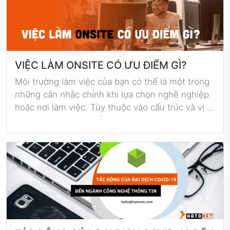
VIỆC LÀM ONSITE CÓ ƯU ĐIỂM GÌ?
Môi trường làm việc của bạn có thể là một trong
những cân nhắc chính khi lựa chọn nghề nghiệp
hoặc nơi làm việc. Tùy thuộc vào cấu trúc và vị trí
công việc, bạn có thể làm việc từ xa hoặc từ một
địa điểm thực do công ty điều hành. Hiểu môi
trường làm việc của bạn ảnh hưởng đến năng
suất của bạn như thế nào có thể giúp bạn chọn
một tùy chọn phù hợp có lợi cho cả bạn và chủ
nhân của bạn. Trong bài viết này, chúng tôi giải
thích làm việc tại chỗ là gì, phác thảo những ưu
và nhược điểm của làm việc tại văn phòng.