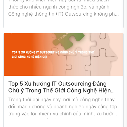
thức cho nhiều ngành công nghiệp, và ngành
Công nghệ thông tin (IT) Outsourcing không phải
là ngoại lệ. Đối mặt với biến động không ngừng
của thị trường các doanh nghiệp IT Outsourcing
cần phải áp dụng những chiến lược linh hoạt và
đổi mới để nắm bắt cơ hội.
Top 5 Xu hướng IT Outsourcing Đáng
Chú ý Trong Thế Giới Công Nghệ Hiện
Đại
Trong thời đại ngày nay, nơi mà công nghệ thay
đổi nhanh chóng và doanh nghiệp ngày càng tập
trung vào lõi nhiệm vụ chính của mình, xu hướng
IT Outsourcing trở thành một chiến lược quan