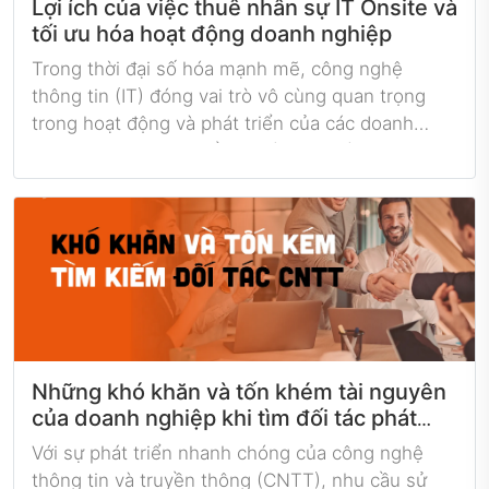
Lợi ích của việc thuê nhân sự IT Onsite và
trong công nghệ thông tin hiện đại.
tối ưu hóa hoạt động doanh nghiệp
Trong thời đại số hóa mạnh mẽ, công nghệ
thông tin (IT) đóng vai trò vô cùng quan trọng
trong hoạt động và phát triển của các doanh
nghiệp. Tuy nhiên, để duy trì môi trường IT hiệu
quả và đáp ứng nhu cầu ngày càng cao của công
nghệ, việc tuyển dụng và duy trì đội ngũ nhân sự
IT chất lượng đôi khi trở nên khó khăn và tốn
kém. Đó là lý do việc thuê nhân sự IT Onsite đã
trở thành một giải pháp thông minh và hiệu quả
để tối ưu hóa hoạt động doanh nghiệp. Dưới đây
là những lợi ích quan trọng mà việc thuê nhân sự
IT Onsite mang lại.
Những khó khăn và tốn khém tài nguyên
của doanh nghiệp khi tìm đối tác phát
triển CNTT là gì?
Với sự phát triển nhanh chóng của công nghệ
thông tin và truyền thông (CNTT), nhu cầu sử