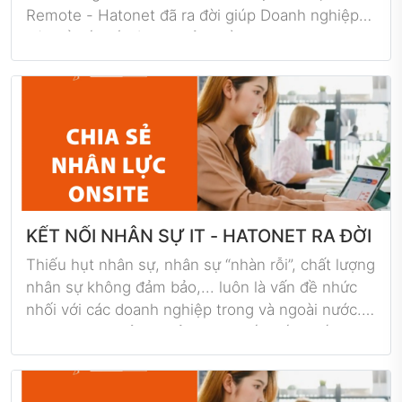
Remote - Hatonet đã ra đời giúp Doanh nghiệp
có thể kết nối và chia sẻ nguồn nhân lực onsite
nhằm tối ưu nguồn nhân lực của cộng đồng
doanh nghiệp IT!
KẾT NỐI NHÂN SỰ IT - HATONET RA ĐỜI
Thiếu hụt nhân sự, nhân sự “nhàn rỗi”, chất lượng
nhân sự không đảm bảo,... luôn là vấn đề nhức
nhối với các doanh nghiệp trong và ngoài nước.
Hậu Covid-19 ảnh hưởng trực tiếp đến chất
lượng lẫn số lượng nhân sự tại các doanh nghiệp,
đặc biệt là nhân sự IT. Nhằm đưa ra giải pháp tối
ưu nhất; nhằm kết nối, xây dựng cộng đồng IT