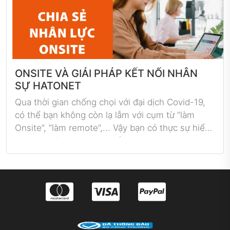
khắp cả nước, Hatonet chính thức ra đời.
ONSITE VÀ GIẢI PHÁP KẾT NỐI NHÂN
SỰ HATONET
Qua thời gian chống chọi với đại dịch Covid-19,
có thể bạn không còn lạ lẫm với cụm từ “làm
Onsite”, “làm remote”,... Vậy bạn có thực sự hiểu
Onsite là làm việc như thế nào? Onsite - đặc biệt
trong lĩnh vực IT có phải là một cơ hội việc làm
cho nhà tuyển dụng lẫn ứng viên? Đâu là giải
pháp tuyển dụng hữu hiệu trong thời điểm khan
hiếm ứng viên IT? Hãy cùng tìm hiểu qua bài viết
này nhé!