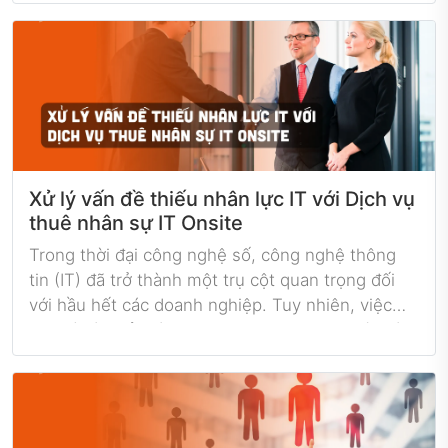
trọng. Vậy điều gì là xu hướng IT Outsourcing
đáng chú ý nhất, bài viết này sẽ mang lại cái nhìn
tổng quan về sự thay đổi và tiến triển trong lĩnh
vực này.
Xử lý vấn đề thiếu nhân lực IT với Dịch vụ
thuê nhân sự IT Onsite
Trong thời đại công nghệ số, công nghệ thông
tin (IT) đã trở thành một trụ cột quan trọng đối
với hầu hết các doanh nghiệp. Tuy nhiên, việc
duy trì và quản lý một đội ngũ nhân sự IT lớn và
chất lượng có thể là một nhiệm vụ phức tạp và
đòi hỏi nhiều tài nguyên. Thiếu hụt nhân lực IT
có thể là một vấn đề nghiêm trọng ảnh hưởng
đến hiệu suất và phát triển của doanh nghiệp.