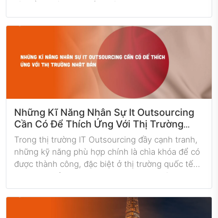
và kiểm soát cuộc sống cá nhân. Trong lĩnh vực
Công nghệ thông tin (IT), cơ hội việc làm cho các
freelancer không chỉ phong phú mà còn đầy tiềm
năng. Với sự phát triển không ngừng của ngành
này, việc tìm kiếm và tham gia vào dự án
freelance có thể trở nên dễ dàng hơn bao giờ
hết.
Những Kĩ Năng Nhân Sự It Outsourcing
Cần Có Để Thích Ứng Với Thị Trường
Nhật Bản
Trong thị trường IT Outsourcing đầy cạnh tranh,
những kỹ năng phù hợp chính là chìa khóa để có
được thành công, đặc biệt ở thị trường quốc tế
như Nhật Bản - một trong những thị trường công
nghệ phát triển mạnh mẽ và đòi hỏi cao về chất
lượng cũng như hiệu suất làm việc. Dưới đây là
một số kỹ năng quan trọng mà nhân sự cần phải