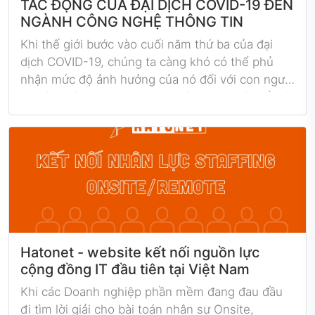
TÁC ĐỘNG CỦA ĐẠI DỊCH COVID-19 ĐẾN
NGÀNH CÔNG NGHỆ THÔNG TIN
Khi thế giới bước vào cuối năm thứ ba của đại
dịch COVID-19, chúng ta càng khó có thể phủ
nhận mức độ ảnh hưởng của nó đối với con người
và các ngành công nghiệp khác nhau. Có thể nói
cách mọi người tương tác hoặc tiến hành kinh
doanh, sẽ rất khó để quay trở lại như trước đại
dịch.
Hatonet - website kết nối nguồn lực
cộng đồng IT đầu tiên tại Việt Nam
Khi các Doanh nghiệp phần mềm đang đau đầu
đi tìm lời giải cho bài toán nhân sự Onsite,