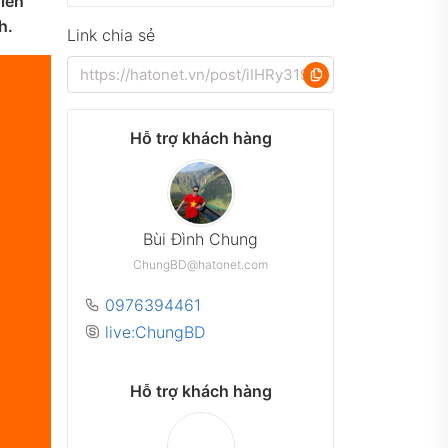
riển
h.
Link chia sẻ
Hỗ trợ khách hàng
Bùi Đình Chung
ChungBD@hatonet.com
0976394461
live:ChungBD
Hỗ trợ khách hàng