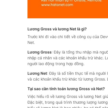
Lương Gross và lương Net là gì?
Trước khi đi vào chi tiết về công cụ của De
Net.
Lương Gross
: Đây là tổng thu nhập mà ngườ
nhập cá nhân và các khoản khấu trừ khác. L
người lao động trong hợp đồng.
Lương Net
: Đây là số tiền thực tế mà người
và các khoản khấu trừ khác từ lương Gross. 
Tại sao cần tính toán lương Gross và Net?
Việc hiểu rõ về lương Gross và lương Net gi
Đặc biệt, trong quá trình thương lượng lươn
hiểu rõ lương Net là bao nhiêu, họ có thể gặ