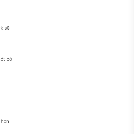
rk sẽ
sót có
i
 hơn