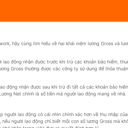
vwork, hãy cùng tìm hiểu về hai khái niệm lương Gross và lư
i lao động nhận được trước khi trừ các khoản bảo hiểm, thu
ương Gross thường được các công ty sử dụng để thỏa thuận
 lao động nhận được sau khi trừ đi tất cả các khoản bảo hiể
Lương Net chính là số tiền mà người lao động mang về nhà.
úp người lao động có cái nhìn chính xác hơn về thu nhập của
g, nếu người lao động chỉ biết mỗi con số lương Gross mà kh
p khó khăn trong việc đưa ra quyết định hợp lý.