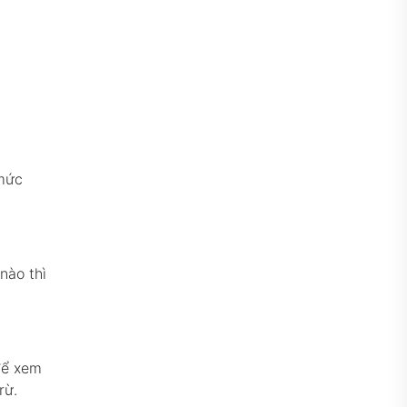
 mức
nào thì
để xem
rừ.