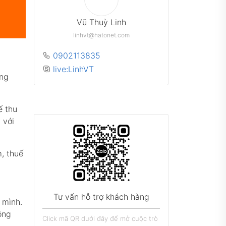
Vũ Thuỳ Linh
linhvt@hatonet.com
0902113835
live:LinhVT
ơng
ế thu
 với
m, thuế
 mình.
ông