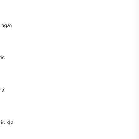
c ngay
xác
hổ
ật kịp