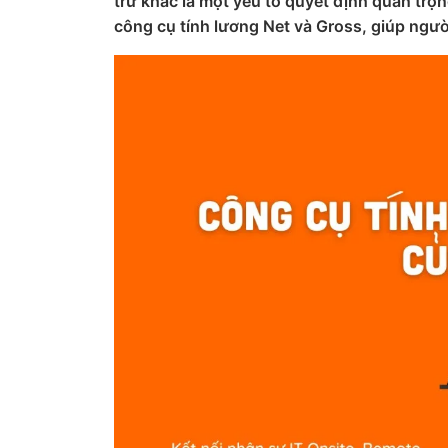
trừ khác là một yếu tố quyết định quan trọn
công cụ tính lương Net và Gross, giúp ngư