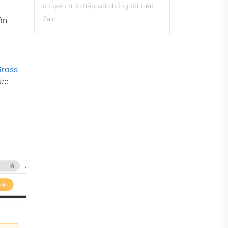
ân
Gross
mức