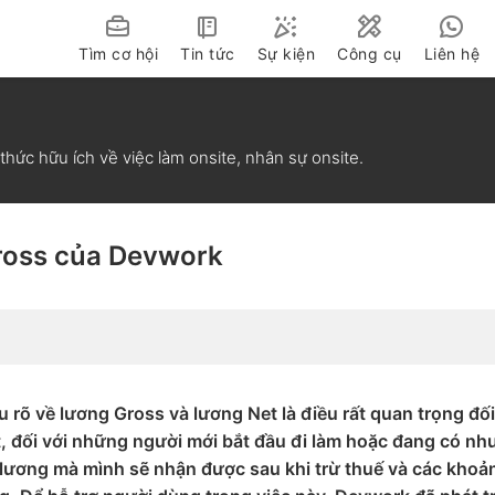
Tìm cơ hội
Tin tức
Sự kiện
Công cụ
Liên hệ
Văn hóa doanh nghiệp
Rút gọn link
 thức hữu ích về việc làm onsite, nhân sự onsite.
Kỹ năng quản trị
Giảm dung lượng 
Company Tour
Tài liệu miễn phí
Gross của Devwork
Tin tức công nghệ 24h
Kiến thức công nghệ
u rõ về lương Gross và lương Net là điều rất quan trọng đối
, đối với những người mới bắt đầu đi làm hoặc đang có nh
c lương mà mình sẽ nhận được sau khi trừ thuế và các khoả