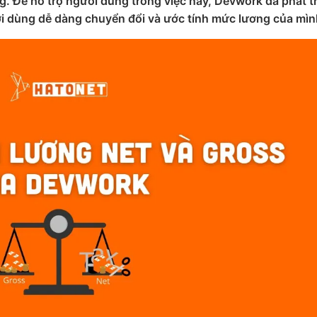
g. Để hỗ trợ người dùng trong việc này, Devwork đã phát t
ời dùng dễ dàng chuyển đổi và ước tính mức lương của mìn