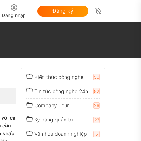
Đăng ký
Đăng nhập
PDF
Kiến thức công nghệ
50
Tin tức công nghệ 24h
92
Company Tour
26
 với cả
Kỹ năng quản trị
27
u cầu
n khấu
Văn hóa doanh nghiệp
5