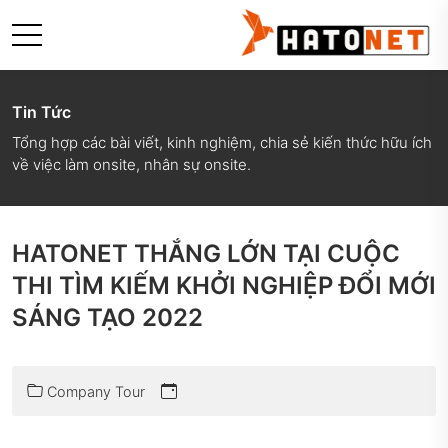
Tin Tức
Tổng hợp các bài viết, kinh nghiệm, chia sẻ kiến thức hữu ích
về việc làm onsite, nhân sự onsite.
HATONET THẮNG LỚN TẠI CUỘC
THI TÌM KIẾM KHỞI NGHIỆP ĐỔI MỚI
SÁNG TẠO 2022
Company Tour