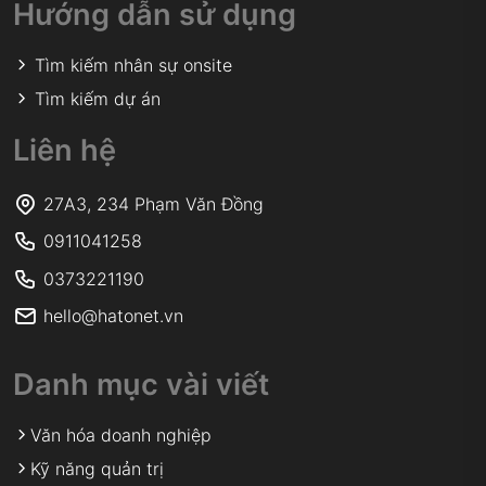
Hỗ trợ giải đáp thắc mắc 24/24
Quét mã QR dưới đây để mở cuộc trò chuyện
trực tiếp với chúng tôi trên Zalo
Kỹ năng nổi bật
Java
PHP
AWS