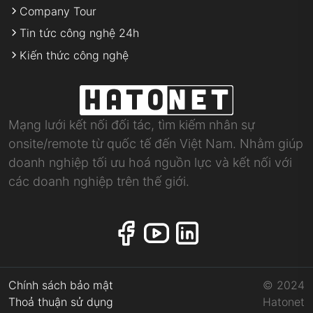
Bridge Engineer
Android Developer
Sự kiện
Hội Thảo
Cộng đồng
Về Hatonet
Liên hệ
Khiếu nại dịch vụ
Bảng giá
Câu hỏi thường gặp
Tag kỹ năng
Báo chí nói về Hatonet