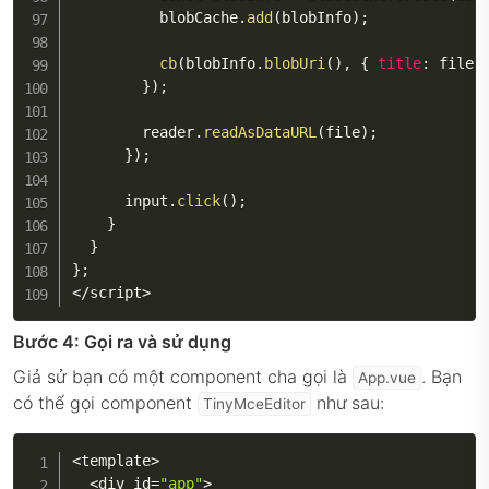
          blobCache
.
add
(
blobInfo
)
;
cb
(
blobInfo
.
blobUri
(
)
,
{
title
:
 file
.
}
)
;
        reader
.
readAsDataURL
(
file
)
;
}
)
;
      input
.
click
(
)
;
}
}
}
;
<
/
script
>
Bước 4: Gọi ra và sử dụng
Giả sử bạn có một component cha gọi là
. Bạn
App.vue
có thể gọi component
như sau:
TinyMceEditor
<
template
>
<
div id
=
"app"
>