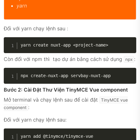
yarn
Đối với yarn chạy lệnh sau :
yarn create nuxt
-
app 
<
project
-
name
>
Còn đối với npm thì tạo dự án bằng cách sử dụng
:
npx
npx create
-
nuxt
-
app servbay
-
nuxt
-
app
Bước 2: Cài Đặt Thư Viện TinyMCE Vue component
Mở terminal và chạy lệnh sau để cài đặt
TinyMCE vue
:
component
Đối với yarn chạy lệnh sau:
yarn add @tinymce
/
tinymce
-
vue