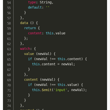
type
:
 String
,
default
:
''
}
}
,
data
(
)
{
return
{
content
:
this
.
value

}
;
}
,
watch
:
{
value
(
newVal
)
{
if
(
newVal 
!==
this
.
content
)
{
this
.
content 
=
 newVal
;
}
}
,
content
(
newVal
)
{
if
(
newVal 
!==
this
.
value
)
{
this
.
$emit
(
'input'
,
 newVal
)
;
}
}
}
,