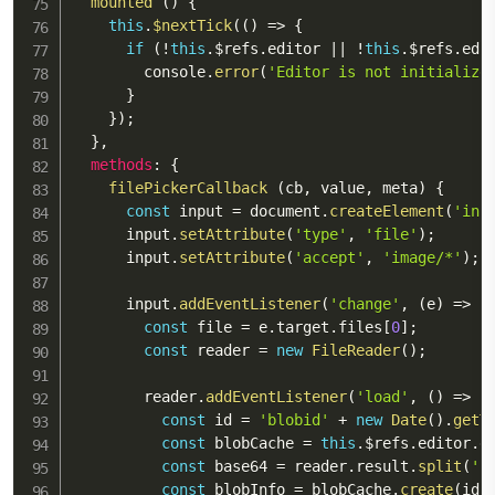
mounted
(
)
{
this
.
$nextTick
(
(
)
=>
{
if
(
!
this
.
$refs
.
editor 
||
!
this
.
$refs
.
edi
        console
.
error
(
'Editor is not initialize
}
}
)
;
}
,
methods
:
{
filePickerCallback
(
cb
,
 value
,
 meta
)
{
const
 input 
=
 document
.
createElement
(
'inp
      input
.
setAttribute
(
'type'
,
'file'
)
;
      input
.
setAttribute
(
'accept'
,
'image/*'
)
;
      input
.
addEventListener
(
'change'
,
(
e
)
=>
{
const
 file 
=
 e
.
target
.
files
[
0
]
;
const
 reader 
=
new
FileReader
(
)
;
        reader
.
addEventListener
(
'load'
,
(
)
=>
{
const
 id 
=
'blobid'
+
new
Date
(
)
.
getT
const
 blobCache 
=
this
.
$refs
.
editor
.
e
const
 base64 
=
 reader
.
result
.
split
(
',
const
 blobInfo 
=
 blobCache
.
create
(
id
,