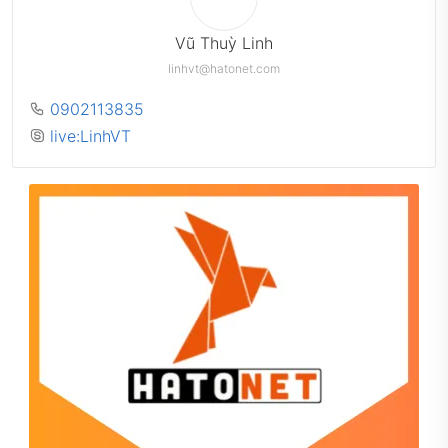
Vũ Thuỳ Linh
linhvt@hatonet.com
0902113835
live:LinhVT