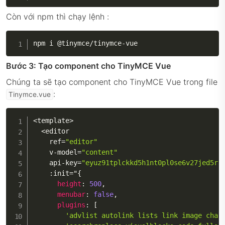
Còn với npm thì chạy lệnh :
npm i @tinymce
/
tinymce
-
vue
Bước 3: Tạo component cho TinyMCE Vue
Chúng ta sẽ tạo component cho TinyMCE Vue trong file
:
Tinymce.vue
<
template
>
<
editor

    ref
=
"editor"
    v
-
model
=
"content"
    api
-
key
=
"eyuz91tplckkd5h1nt0pl0se6v27jed5r3
:
init
=
"
{
height
:
500
,
menubar
:
false
,
plugins
:
[
'advlist autolink lists link image char