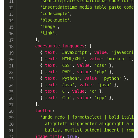
'searchreplace visualblocks code fullsc
'insertdatetime media table paste code 
'codesample'
,
'blockquote'
,
'image'
,
'link'
,
]
,
codesample_languages
:
[
{
text
:
'JavaScript'
,
value
:
'javascrip
{
text
:
'HTML/XML'
,
value
:
'markup'
}
,
{
text
:
'CSS'
,
value
:
'css'
}
,
{
text
:
'PHP'
,
value
:
'php'
}
,
{
text
:
'Python'
,
value
:
'python'
}
,
{
text
:
'Java'
,
value
:
'java'
}
,
{
text
:
'C'
,
value
:
'c'
}
,
{
text
:
'C++'
,
value
:
'cpp'
}
,
]
,
toolbar
:
'undo redo | formatselect | bold italic 
          alignleft aligncenter alignright align
          bullist numlist outdent indent | remo
image_title
:
true
,