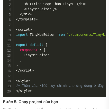
<
h1
>
Trình Soạn Thảo TinyMCE
<
/
h1
>
<
TinyMceEditor 
/
>
<
/
div
>
<
/
template
>
<
script
>
import
 TinyMceEditor 
from
'./components/TinyMce
export
default
{
components
:
{
    TinyMceEditor

}
}
<
/
script
>
<
style
>
/* Thêm các kiểu tùy chỉnh cho ứng dụng ở đây n
<
/
style
>
Bước 5: Chạy project của bạn