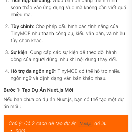
Tích hợp dễ dàng
: Giúp bạn dễ dàng thêm trình
soạn thảo vào ứng dụng Vue mà không cần viết quá
nhiều mã.
Tùy chỉnh
: Cho phép cấu hình các tính năng của
TinyMCE như thanh công cụ, kiểu văn bản, và nhiều
tùy chọn khác.
Sự kiện
: Cung cấp các sự kiện để theo dõi hành
động của người dùng, như khi nội dung thay đổi.
Hỗ trợ đa ngôn ngữ
: TinyMCE có thể hỗ trợ nhiều
ngôn ngữ và định dạng văn bản khác nhau.
Bước 1: Tạo Dự Án Nuxt.js Mới
Nếu bạn chưa có dự án Nuxt.js, bạn có thể tạo một dự
án mới :
Chú ý: Có 2 cách để tạo dự án
đó là:
Nuxtjs
npm