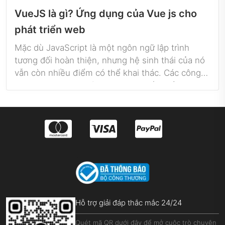
VueJS là gì? Ứng dụng của Vue js cho
phát triển web
Mặc dù JavaScript là một ngôn ngữ lập trình
tương đối hoàn thiện, nhưng hệ sinh thái của nó
vẫn còn nhiều điểm có thể khai thác. Các công
cụ như framework làm cho cuộc sống của kỹ sư
phần mềm dễ dàng hơn nhiều bằng cách cung
cấp cơ sở cho sự phát triển mượt của ứng dụng.
Một trong số framework nổi bật của JavaScript
chính là VueJS. Vậy VueJS là gì? Chúng ta tìm
hiểu những ứng dụng và lợi ích của framework
này nhé!
Hỗ trợ giải đáp thắc mắc 24/24
Quét mã QR dưới đây để mở cuộc trò chuyện