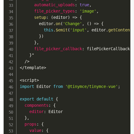
automatic_uploads
:
true
,
file_picker_types
:
'image'
,
setup
:
(
editor
)
=>
{
        editor
.
on
(
'Change'
,
(
)
=>
{
this
.
$emit
(
'input'
,
 editor
.
getContent
}
)
}
,
file_picker_callback
:
 filePickerCallback
,
}
"

/
>
<
/
template
>
<
script
>
import
 Editor 
from
'@tinymce/tinymce-vue'
;
export
default
{
components
:
{
editor
:
 Editor

}
,
props
:
{
value
:
{