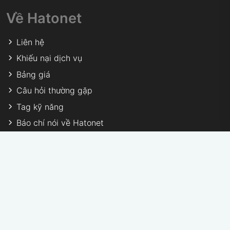
Về Hatonet
Liên hệ
Khiếu nại dịch vụ
Bảng giá
Câu hỏi thường gặp
Tag kỹ năng
Báo chí nói về Hatonet
Hatonet Member
Hatonet Profile
Vietnam IT Market Report 2023
Hướng dẫn sử dụng
Tìm kiếm nhân sự onsite