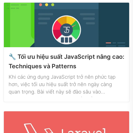
🔧 Tối ưu hiệu suất JavaScript nâng cao:
Techniques và Patterns
Khi các ứng dụng JavaScript trở nên phức tạp
hơn, việc tối ưu hiệu suất trở nên ngày càng
quan trọng. Bài viết này sẽ đào sâu vào
Techniques và Patterns tiên tiến để nâng cao
hiệu suất JavaScript của bạn và đảm bảo ứng
dụng của bạn hoạt động một cách mượt mà ngay
cả khi phải xử lý tải nặng.